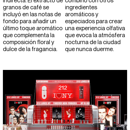
indirecta. El extracto de
combinó con otros
granos de café se
ingredientes
incluyó en las notas de
aromáticos y
fondo para añadir un
especiados para crear
último toque aromático
una experiencia olfativa
que complementa la
que evoca la atmósfera
composición floral y
nocturna de la ciudad
dulce de la fragancia.
que nunca duerme.